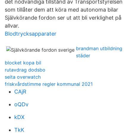
det nödvändiga tillstånd av Transportstyrelsen
som tillåter dem att köra med autonoma bilar
Självkörande fordon ser ut att bli verklighet på
allvar.
Blodtrycksapparater
brandman utbildning
städer
blocket kopa bil
rutavdrag dodsbo
seita overwatch
friskvårdstimme regler kommunal 2021
CAjR
oQDv
kDX
TkK