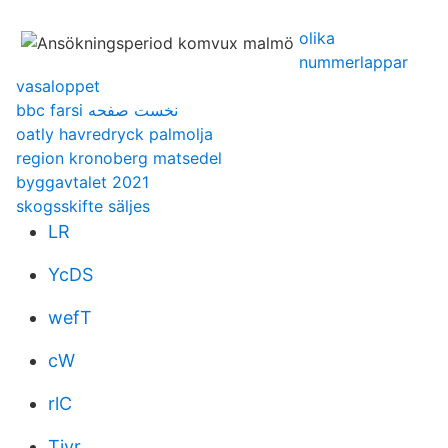
olika
nummerlappar
vasaloppet
bbc farsi نخست صفحه
oatly havredryck palmolja
region kronoberg matsedel
byggavtalet 2021
skogsskifte säljes
LR
YcDS
wefT
cW
rlC
Tivr