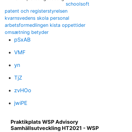
schoolsoft
patent och registerstyrelsen
kvarnsvedens skola personal
arbetsformedlingen kista oppettider
omsætning betyder
pSxAB
VMF
yn
TjZ
zvHOo
jwiPE
Praktikplats WSP Advisory
Samhällsutveckling HT2021 - WSP