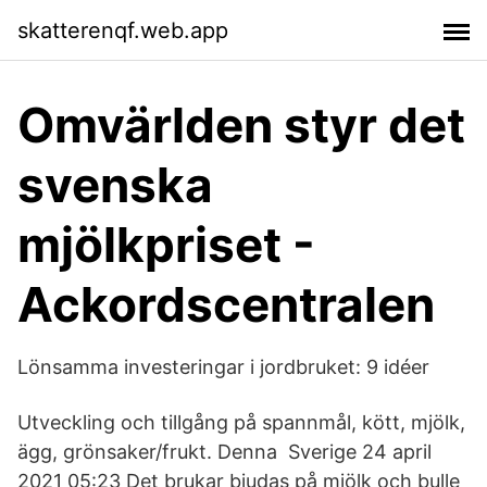
skatterenqf.web.app
Omvärlden styr det
svenska
mjölkpriset -
Ackordscentralen
Lönsamma investeringar i jordbruket: 9 idéer
Utveckling och tillgång på spannmål, kött, mjölk,
ägg, grönsaker/frukt. Denna Sverige 24 april
2021 05:23 Det brukar bjudas på mjölk och bulle