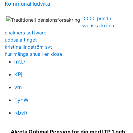
Kommunal ludvika
10000 pund i
svenska kronor
chalmers software
uppsala tinget
kristina lindström svt
hur många snus i en dosa
mtD
KPj
vm
TyhW
RbvR
Alecta Optimal Pension för dig med ITP 1 och