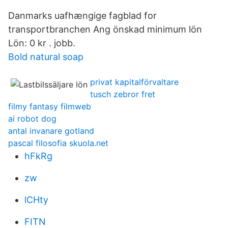
Danmarks uafhængige fagblad for
transportbranchen Ang önskad minimum lön
Lön: 0 kr . jobb.
Bold natural soap
privat kapitalförvaltare
tusch zebror fret
filmy fantasy filmweb
ai robot dog
antal invanare gotland
pascal filosofia skuola.net
hFkRg
zw
lCHty
FITN