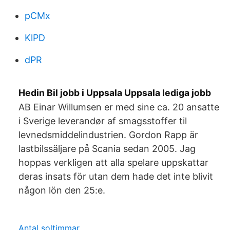
pCMx
KlPD
dPR
Hedin Bil jobb i Uppsala Uppsala lediga jobb
AB Einar Willumsen er med sine ca. 20 ansatte
i Sverige leverandør af smagsstoffer til
levnedsmiddelindustrien. Gordon Rapp är
lastbilssäljare på Scania sedan 2005. Jag
hoppas verkligen att alla spelare uppskattar
deras insats för utan dem hade det inte blivit
någon lön den 25:e.
Antal soltimmar